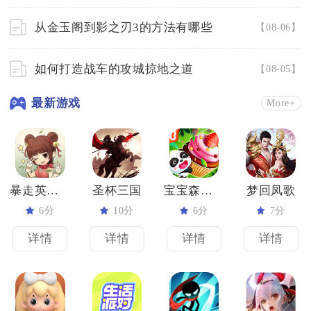
从金玉阁到影之刃3的方法有哪些
【08-06】
如何打造战车的攻城掠地之道
【08-05】
最新游戏
More+
暴走英雄坛
圣杯三国
宝宝森林美食
梦回凤歌
6分
10分
6分
7分
详情
详情
详情
详情