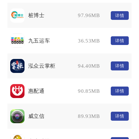
桩博士
97.96MB
详情
九五运车
36.53MB
详情
泓众云掌柜
94.40MB
详情
惠配通
90.85MB
详情
威立信
89.93MB
详情