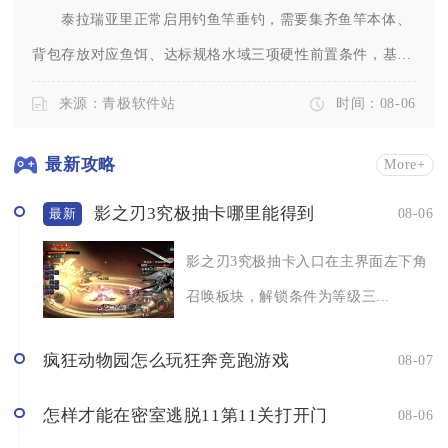
泰拉瑞亚里正常启用钓鱼竿垂钓，需要集齐鱼竿本体、
背包存放对应鱼饵、达标规格水域三项硬性前置条件，基础
操作逻辑统一为抛竿静...
来源：青极软件站
时间：08-06
最新攻略
More+
影之刃3究极抽卡哪里能得到
08-06
最新
影之刃3究极抽卡入口在主界面左下角
召唤板块，解锁条件为等级三...
疯狂动物园怎么玩狂奔竞跑游戏
08-07
怎样才能在密室逃脱11第11关打开门
08-06